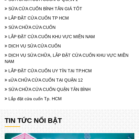
SỬA CỬA CUỐN BÌNH TÂN GIÁ TỐT
LẮP ĐẶT CỬA CUỐN TP HCM
SỬA CHỮA CỬA CUỐN
LẮP ĐẶT CỬA CUỐN KHU VỰC MIỀN NAM
DỊCH VỤ SỬA CỬA CUỐN
DỊCH VỤ SỬA CHỮA, LẮP ĐẶT CỬA CUỐN KHU VỰC MIỀN
NAM
LẮP ĐẶT CỬA CUỐN UY TÍN TẠI TP.HCM
sỬA CHỮA CỬA CUỐN TẠI QUẬN 12
SỬA CHỮA CỬA CUỐN QUẬN TÂN BÌNH
Lắp đặt cửa cuốn Tp. HCM
TIN TỨC NỔI BẬT