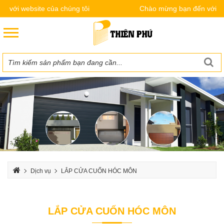
ới website của chúng tôi
Chào mừng bạn đến với websi
Dịch vụ
LẮP CỬA CUỐN HÓC MÔN
LẮP CỬA CUỐN HÓC MÔN