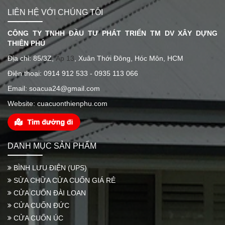
LIÊN HỆ VỚI CHÚNG TÔI
CÔNG TY TNHH ĐẦU TƯ PHÁT TRIỂN TM DV XÂY DỰNG
THIÊN PHÚ
Địa chỉ: 85/3Z,
Ấp 13
, Xuân Thới Đông, Hóc Môn, HCM
Điện thoại: 0914 912 533 - 0935 113 066
Email: soacua24@gmail.com
Website: cuacuonthienphu.com
DANH MỤC SẢN PHẨM
BÌNH LƯU ĐIỆN (UPS)
SỬA CHỮA CỬA CUỐN GIÁ RẺ
CỬA CUỐN ĐÀI LOAN
CỬA CUỐN ĐỨC
CỬA CUỐN ÚC