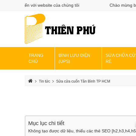
g bạn đến với website của chúng tôi
Chào mừng bạn đế
TRANG
BÌNH LƯU ĐIỆN
SỬA CHỮA CỬ
CHỦ
(UPS)
RẺ
Tin tức
Sửa cửa cuốn Tân Bình TP HCM
Mục lục chi tiết
Không tạo được dữ liệu, thiếu các thẻ SEO [h2,h3,h4,h5