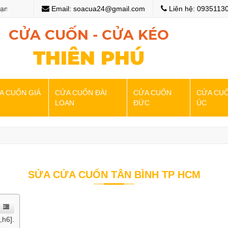
n với website của chúng tôi
Email: soacua24@gmail.com
Chào mừng bạn đến với we
Liên hệ: 0935113
CỬA CUỐN - CỬA KÉO
THIÊN PHÚ
A CUỐN GIÁ
CỬA CUỐN ĐÀI
CỬA CUỐN
CỬA CU
LOAN
ĐỨC
ÚC
SỬA CỬA CUỐN TÂN BÌNH TP HCM
,h6].