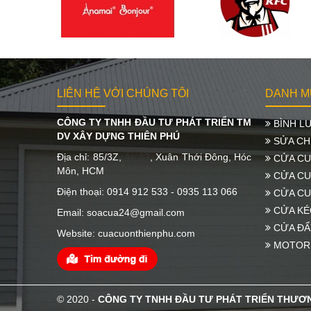
LIÊN HỆ VỚI CHÚNG TÔI
DANH M
CÔNG TY TNHH ĐẦU TƯ PHÁT TRIỂN TM
BÌNH LƯ
DV XÂY DỰNG THIÊN PHÚ
SỬA CH
Địa chỉ: 85/3Z,
Ấp 13
, Xuân Thới Đông, Hóc
CỬA CU
Môn, HCM
CỬA CU
Điện thoại: 0914 912 533 - 0935 113 066
CỬA CU
CỬA KÉ
Email: soacua24@gmail.com
CỬA ĐẨ
Website: cuacuonthienphu.com
MOTOR
© 2020 -
CÔNG TY TNHH ĐẦU TƯ PHÁT TRIỂN THƯƠN