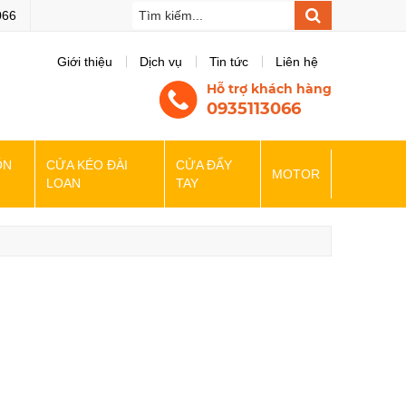
bsite của chúng tôi
066
Giới thiệu
Dịch vụ
Tin tức
Liên hệ
Hỗ trợ khách hàng
0935113066
ỐN
CỬA KÉO ĐÀI
CỬA ĐẨY
MOTOR
LOAN
TAY