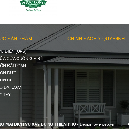
ỤC SẢN PHẨM
CHÍNH SÁCH & QUY ĐỊNH
U ĐIỆN (UPS)
ỮA CỬA CUỐN GIÁ RẺ
ỐN ĐÀI LOAN
ỐN ĐỨC
ỐN ÚC
O ĐÀI LOAN
Y TAY
G MẠI DỊCH VỤ XÂY DỰNG THIÊN PHÚ
-
Design by i-web.vn