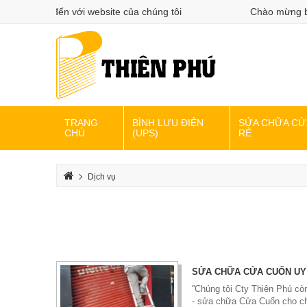
g bạn đến với website của chúng tôi
Chào mừng bạn đế
TRANG
BÌNH LƯU ĐIỆN
SỬA CHỮA CỬ
CHỦ
(UPS)
RẺ
Dịch vụ
SỬA CHỮA CỬA CUỐN UY 
''Chúng tôi Cty Thiên Phú còn
- sửa chữa Cửa Cuốn cho ch