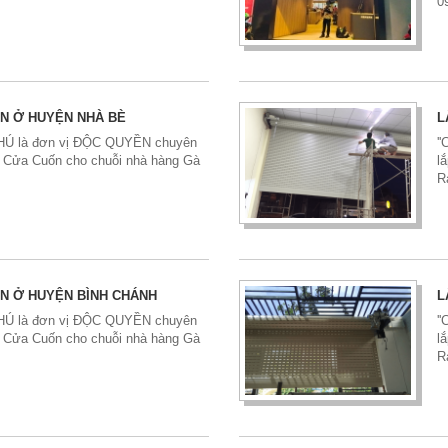
0
ÍN Ở HUYỆN NHÀ BÈ
L
 PHÚ là đơn vị ĐỘC QUYỀN chuyên
'
ữa Cửa Cuốn cho chuỗi nhà hàng Gà
l
R
ÍN Ở HUYỆN BÌNH CHÁNH
L
 PHÚ là đơn vị ĐỘC QUYỀN chuyên
'
ữa Cửa Cuốn cho chuỗi nhà hàng Gà
l
R