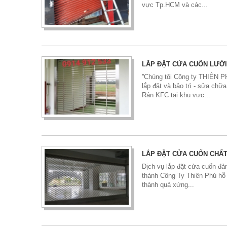
vực Tp.HCM và các...
LẮP ĐẶT CỬA CUỐN LƯỚI
''Chúng tôi Công ty THIÊN
lắp đặt và bảo trì - sửa ch
Rán KFC tại khu vực...
LẮP ĐẶT CỬA CUỐN CHẤ
Dịch vụ lắp đặt cửa cuốn đảm
thành Công Ty Thiên Phú hỗ 
thành quả xứng...