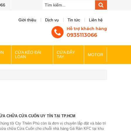
ebsite của chúng tôi
066
Giới thiệu
Dịch vụ
Tin tức
Liên hệ
Hỗ trợ khách hàng
0935113066
ỐN
CỬA KÉO ĐÀI
CỬA ĐẨY
MOTOR
LOAN
TAY
ỬA CHỮA CỬA CUỐN UY TÍN TẠI TP.HCM
'Chúng tôi Cty Thiên Phú còn là đơn vị chuyên lắp đặt và bảo trì
 sửa chữa Cửa Cuốn cho chuỗi nhà hàng Gà Rán KFC tại khu