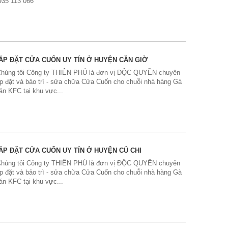
935 113 066
ẮP ĐẶT CỬA CUỐN UY TÍN Ở HUYỆN CẦN GIỜ
'Chúng tôi Công ty THIÊN PHÚ là đơn vị ĐỘC QUYỀN chuyên
ắp đặt và bảo trì - sửa chữa Cửa Cuốn cho chuỗi nhà hàng Gà
án KFC tại khu vực...
ẮP ĐẶT CỬA CUỐN UY TÍN Ở HUYỆN CỦ CHI
'Chúng tôi Công ty THIÊN PHÚ là đơn vị ĐỘC QUYỀN chuyên
ắp đặt và bảo trì - sửa chữa Cửa Cuốn cho chuỗi nhà hàng Gà
án KFC tại khu vực...