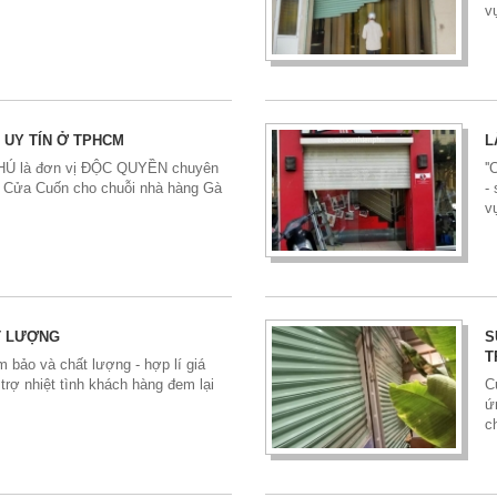
v
 UY TÍN Ở TPHCM
L
 PHÚ là đơn vị ĐỘC QUYỀN chuyên
'
ữa Cửa Cuốn cho chuỗi nhà hàng Gà
-
v
T LƯỢNG
S
T
 bảo và chất lượng - hợp lí giá
trợ nhiệt tình khách hàng đem lại
C
ứ
c