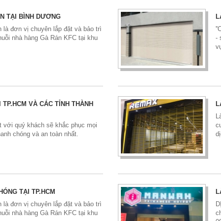
ÍN TẠI BÌNH DƯƠNG
L
 là đơn vị chuyên lắp đặt và bảo trì
'
uỗi nhà hàng Gà Rán KFC tại khu
-
v
 TP.HCM VÀ CÁC TỈNH THÀNH
L
L
 với quý khách sẽ khắc phục mọi
c
anh chóng và an toàn nhất.
d
HÓNG TẠI TP.HCM
L
 là đơn vị chuyên lắp đặt và bảo trì
D
uỗi nhà hàng Gà Rán KFC tại khu
c