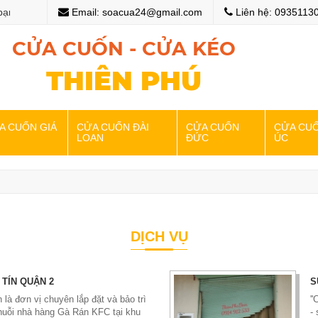
n với website của chúng tôi
Email: soacua24@gmail.com
Chào mừng bạn đến với w
Liên hệ: 0935113
CỬA CUỐN - CỬA KÉO
THIÊN PHÚ
A CUỐN GIÁ
CỬA CUỐN ĐÀI
CỬA CUỐN
CỬA CU
LOAN
ĐỨC
ÚC
DỊCH VỤ
TÍN QUẬN 2
S
 là đơn vị chuyên lắp đặt và bảo trì
'
uỗi nhà hàng Gà Rán KFC tại khu
-