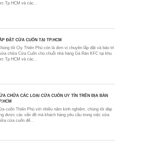
ực Tp.HCM và các...
ẮP ĐẶT CỬA CUỐN TẠI TP.HCM
'Chúng tôi Cty Thiên Phú còn là đơn vị chuyên lắp đặt và bảo trì
 sửa chữa Cửa Cuốn cho chuỗi nhà hàng Gà Rán KFC tại khu
ực Tp.HCM và các...
ỬA CHỮA CÁC LOẠI CỬA CUỐN UY TÍN TRÊN ĐỊA BÀN
P.HCM
ửa cuốn Thiên Phú với nhiều năm kinh nghiệm, chúng tôi đáp
ng được các vấn đề mà khách hàng yêu cầu trong việc sửa
hữa cửa cuốn để...