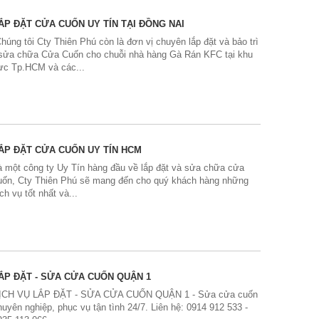
ẮP ĐẶT CỬA CUỐN UY TÍN TẠI ĐỒNG NAI
'Chúng tôi Cty Thiên Phú còn là đơn vị chuyên lắp đặt và bảo trì
 sửa chữa Cửa Cuốn cho chuỗi nhà hàng Gà Rán KFC tại khu
ực Tp.HCM và các...
ẮP ĐẶT CỬA CUỐN UY TÍN HCM
à một công ty Uy Tín hàng đầu về lắp đặt và sửa chữa cửa
uốn, Cty Thiên Phú sẽ mang đến cho quý khách hàng những
ịch vụ tốt nhất và...
ẮP ĐẶT - SỬA CỬA CUỐN QUẬN 1
ỊCH VỤ LẮP ĐẶT - SỬA CỬA CUỐN QUẬN 1 - Sửa cửa cuốn
huyên nghiệp, phục vụ tận tình 24/7. Liên hệ: 0914 912 533 -