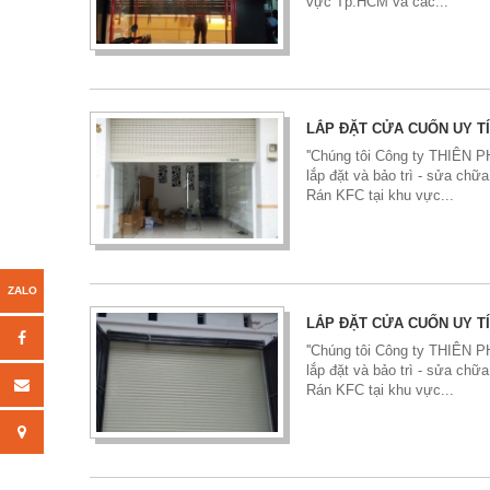
vực Tp.HCM và các...
LẮP ĐẶT CỬA CUỐN UY T
''Chúng tôi Công ty THIÊN
lắp đặt và bảo trì - sửa ch
Rán KFC tại khu vực...
LẮP ĐẶT CỬA CUỐN UY T
''Chúng tôi Công ty THIÊN
lắp đặt và bảo trì - sửa ch
Rán KFC tại khu vực...