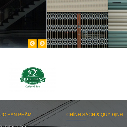
ỤC SẢN PHẨM
CHÍNH SÁCH & QUY ĐỊNH
U ĐIỆN (UPS)