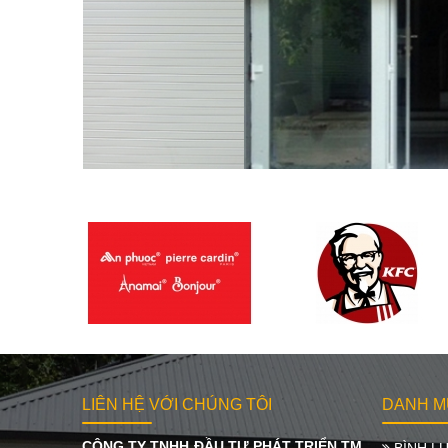
LIÊN HỆ VỚI CHÚNG TÔI
DANH M
CÔNG TY TNHH ĐẦU TƯ PHÁT TRIỂN TM
BÌNH LƯ