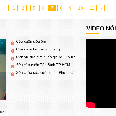
‹
1
2
5
6
7
8
9
10
11
›
››
..
VIDEO NỔ
Cửa cuốn siêu êm
Cửa cuốn lưới song ngang
Dịch vụ sửa cửa cuốn giá rẻ – uy tín
Sửa cửa cuốn Tân Bình TP HCM
Sửa chữa cửa cuốn quận Phú nhuận
cửa