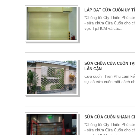
LẮP ĐẠT CỬA CUỐN UY T
''Chúng tôi Cty Thiên Phú còn
- sửa chữa Cửa Cuốn cho ch
vực Tp.HCM và các...
SỬA CHỮA CỬA CUỐN TẠI
LÂN CẬN
Cửa cuốn Thiên Phú cam kết
sự cố cửa cuốn một cách nh
SỬA CỬA CUỐN NHANH C
''Chúng tôi Cty Thiên Phú còn
- sửa chữa Cửa Cuốn cho ch