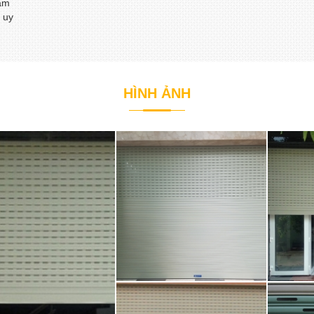
năm
 uy
HÌNH ẢNH