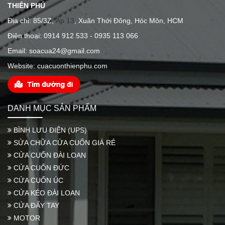
THIÊN PHÚ
Địa chỉ: 85/3Z,
Ấp 13
, Xuân Thới Đông, Hóc Môn, HCM
Điện thoại: 0914 912 533 - 0935 113 066
Email: soacua24@gmail.com
Website: cuacuonthienphu.com
DANH MỤC SẢN PHẨM
BÌNH LƯU ĐIỆN (UPS)
SỬA CHỮA CỬA CUỐN GIÁ RẺ
CỬA CUỐN ĐÀI LOAN
CỬA CUỐN ĐỨC
CỬA CUỐN ÚC
CỬA KÉO ĐÀI LOAN
CỬA ĐẨY TAY
MOTOR