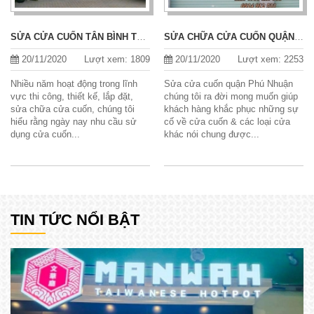
SỬA CỬA CUỐN TÂN BÌNH TP
SỬA CHỮA CỬA CUỐN QUẬN
HCM
PHÚ NHUẬN
20/11/2020
Lượt xem: 1809
20/11/2020
Lượt xem: 2253
Nhiều năm hoạt động trong lĩnh
Sửa cửa cuốn quận Phú Nhuận
vực thi công, thiết kế, lắp đặt,
chúng tôi ra đời mong muốn giúp
sửa chữa cửa cuốn, chúng tôi
khách hàng khắc phục những sự
hiểu rằng ngày nay nhu cầu sử
cố về cửa cuốn & các loại cửa
dụng cửa cuốn...
khác nói chung được...
TIN TỨC NỔI BẬT