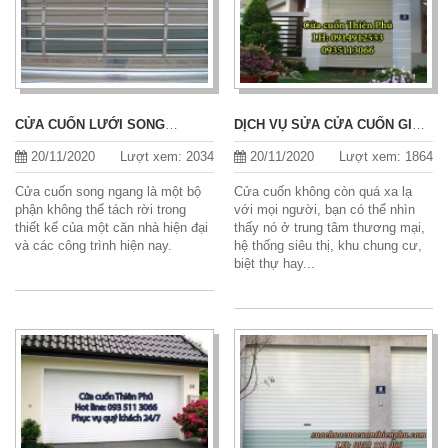
CỬA CUỐN LƯỚI SONG
DỊCH VỤ SỬA CỬA CUỐN GIÁ
NGANG
RẺ – UY TÍN
20/11/2020
Lượt xem: 2034
20/11/2020
Lượt xem: 1864
Cửa cuốn song ngang là một bộ
Cửa cuốn không còn quá xa lạ
phận không thể tách rời trong
với mọi người, bạn có thể nhìn
thiết kế của một căn nhà hiện đại
thấy nó ở trung tâm thương mại,
và các công trình hiện nay.
hệ thống siêu thị, khu chung cư,
biệt thự hay...