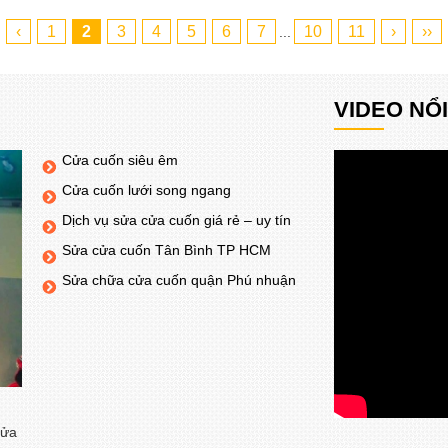
‹
1
2
3
4
5
6
7
10
11
›
››
...
VIDEO NỔ
Cửa cuốn siêu êm
Cửa cuốn lưới song ngang
Dịch vụ sửa cửa cuốn giá rẻ – uy tín
Sửa cửa cuốn Tân Bình TP HCM
Sửa chữa cửa cuốn quận Phú nhuận
cửa