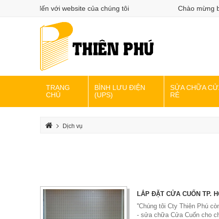
g bạn đến với website của chúng tôi
Chào mừng bạn đế
TRANG
BÌNH LƯU ĐIỆN
SỬA CHỮA CỬ
CHỦ
(UPS)
RẺ
Dịch vụ
LẮP ĐẶT CỬA CUỐN TP. 
''Chúng tôi Cty Thiên Phú còn
- sửa chữa Cửa Cuốn cho ch