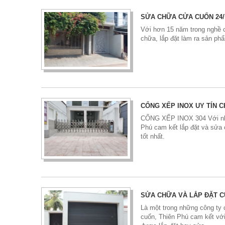
SỬA CHỮA CỬA CUỐN 24/
Với hơn 15 năm trong nghề 
chữa, lắp đặt làm ra sản ph
CỔNG XẾP INOX UY TÍN 
CỔNG XẾP INOX 304 Với nhi
Phú cam kết lắp đặt và sửa
tốt nhất.
SỬA CHỮA VÀ LẮP ĐẶT 
Là một trong những công ty
cuốn, Thiên Phú cam kết vớ