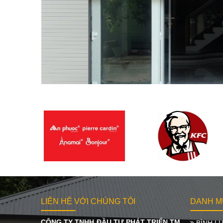
LIÊN HỆ VỚI CHÚNG TÔI
DANH M
CÔNG TY TNHH ĐẦU TƯ PHÁT TRIỂN TM
BÌNH LƯ