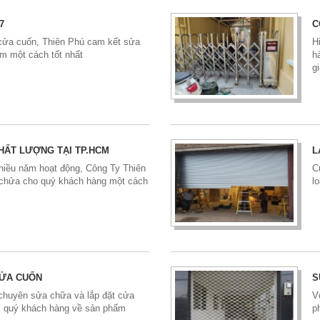
7
C
cửa cuốn, Thiên Phú cam kết sửa
H
ẩm một cách tốt nhất
h
g
CHẤT LƯỢNG TẠI TP.HCM
L
ều năm hoạt động, Công Ty Thiên
C
 chửa cho quý khách hàng một cách
l
CỬA CUỐN
S
 chuyên sửa chữa và lắp đặt cửa
V
i quý khách hàng về sản phẩm
p