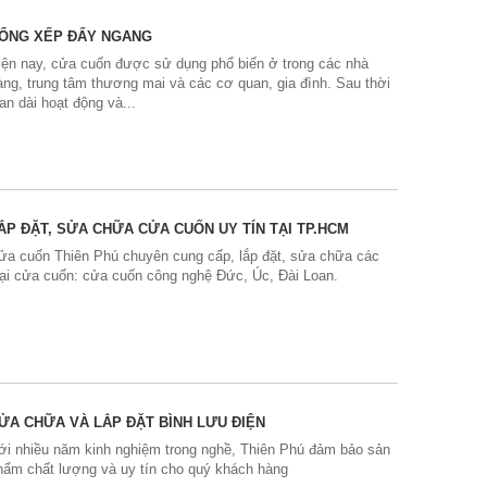
ỔNG XẾP ĐẨY NGANG
iện nay, cửa cuốn được sử dụng phổ biến ở trong các nhà
àng, trung tâm thương mai và các cơ quan, gia đình. Sau thời
ian dài hoạt động và...
ẮP ĐẶT, SỬA CHỮA CỬA CUỐN UY TÍN TẠI TP.HCM
ửa cuốn Thiên Phú chuyên cung cấp, lắp đặt, sửa chữa các
oại cửa cuốn: cửa cuốn công nghệ Đức, Úc, Đài Loan.
ỬA CHỮA VÀ LẮP ĐẶT BÌNH LƯU ĐIỆN
ới nhiều năm kinh nghiệm trong nghề, Thiên Phú đảm bảo sản
hẩm chất lượng và uy tín cho quý khách hàng