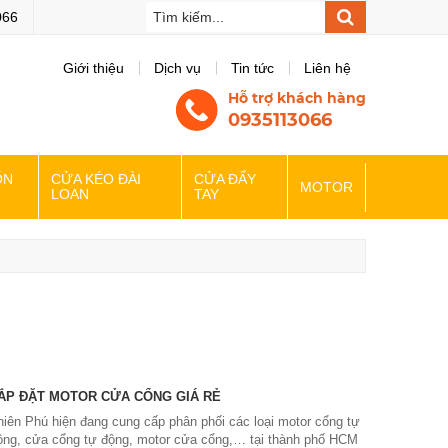
bsite của chúng tôi
066
Giới thiệu
Dịch vụ
Tin tức
Liên hệ
Hỗ trợ khách hàng
0935113066
ỐN
CỬA KÉO ĐÀI
CỬA ĐẨY
MOTOR
LOAN
TAY
ẮP ĐẶT MOTOR CỬA CỔNG GIÁ RẺ
hiên Phú hiện đang cung cấp phân phối các loại motor cổng tự
ộng, cửa cổng tự động, motor cửa cổng,… tại thành phố HCM