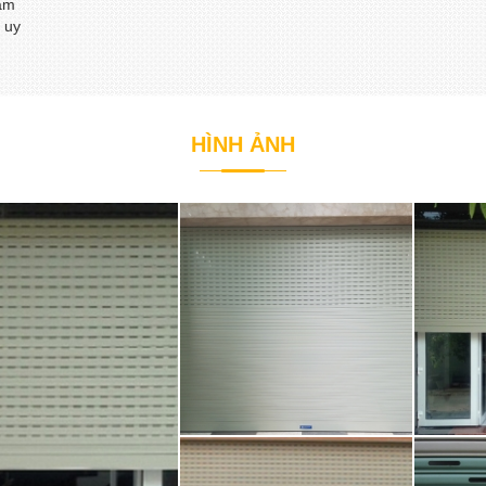
năm
 uy
HÌNH ẢNH