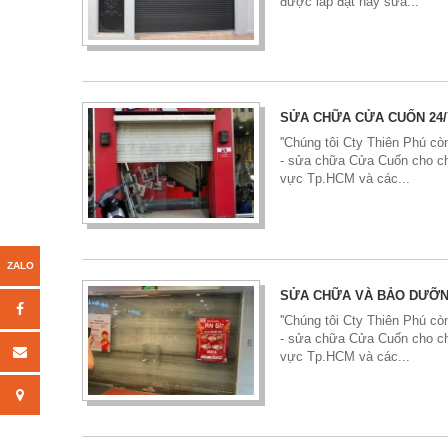
được lắp đặt hay sửa...
SỬA CHỮA CỬA CUỐN 24/
''Chúng tôi Cty Thiên Phú còn
- sửa chữa Cửa Cuốn cho ch
vực Tp.HCM và các...
SỬA CHỮA VÀ BẢO DƯỠN
''Chúng tôi Cty Thiên Phú còn
- sửa chữa Cửa Cuốn cho ch
vực Tp.HCM và các...