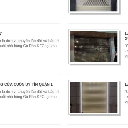
7
L
X
 là đơn vị chuyên lắp đặt và bảo trì
uỗi nhà hàng Gà Rán KFC tại khu
'
-
v
G CỬA CUỐN UY TÍN QUẬN 1
L
 là đơn vị chuyên lắp đặt và bảo trì
'
uỗi nhà hàng Gà Rán KFC tại khu
-
v