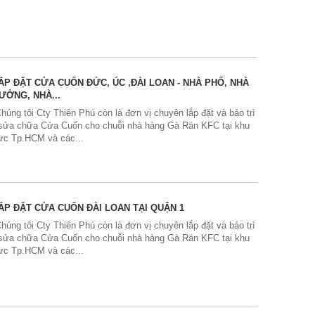
ẮP ĐẶT CỬA CUỐN ĐỨC, ÚC ,ĐÀI LOAN - NHÀ PHỐ, NHÀ
ƯỞNG, NHÀ...
'Chúng tôi Cty Thiên Phú còn là đơn vị chuyên lắp đặt và bảo trì
 sửa chữa Cửa Cuốn cho chuỗi nhà hàng Gà Rán KFC tại khu
ực Tp.HCM và các...
ẮP ĐẶT CỬA CUỐN ĐÀI LOAN TẠI QUẬN 1
'Chúng tôi Cty Thiên Phú còn là đơn vị chuyên lắp đặt và bảo trì
 sửa chữa Cửa Cuốn cho chuỗi nhà hàng Gà Rán KFC tại khu
ực Tp.HCM và các...