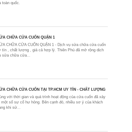
à toàn quốc.
ỬA CHỮA CỬA CUỐN QUẬN 1
ỬA CHỮA CỬA CUỐN QUẬN 1 - Dịch vụ sửa chữa cửa cuốn
y tín , chất lượng , giá cả hợp lý. Thiên Phú đã mở rộng dịch
ụ sửa chữa cửa...
ỬA CHỮA CỬA CUỐN TẠI TP.HCM UY TÍN - CHẤT LƯỢNG
ùng với thời gian và quá trình hoạt động của cửa cuốn đã xảy
a một số sự cố hư hỏng. Bên cạnh đó, nhiều sơ ý của khách
àng khi sử...