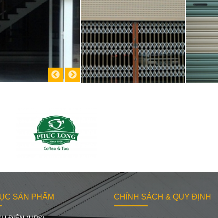
ỤC SẢN PHẨM
CHÍNH SÁCH & QUY ĐỊNH
U ĐIỆN (UPS)