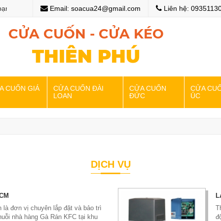
n với website của chúng tôi
Email: soacua24@gmail.com
Chào mừng bạn đến với we
Liên hệ: 0935113
CỬA CUỐN - CỬA KÉO
THIÊN PHÚ
A CUỐN GIÁ
CỬA CUỐN ĐÀI
CỬA CUỐN
CỬA CU
LOAN
ĐỨC
ÚC
DỊCH VỤ
HCM
L
 là đơn vị chuyên lắp đặt và bảo trì
T
uỗi nhà hàng Gà Rán KFC tại khu
đ