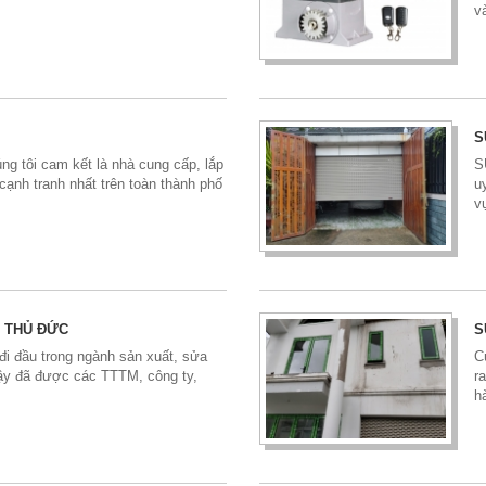
v
S
g tôi cam kết là nhà cung cấp, lắp
S
cạnh tranh nhất trên toàn thành phố
u
v
 THỦ ĐỨC
S
 đi đầu trong ngành sản xuất, sửa
C
vậy đã được các TTTM, công ty,
r
h